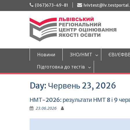
Перейти
(067)673-49-81
lvivtest@lv.testportal
до
вмісту
Новини
ЗНО/НМТ
ЄВІ/ЄФВ
Підготовка до тестів
Day:
Червень 23, 2026
НМТ-2026: результати НМТ 8 і 9 черв
23.06.2026