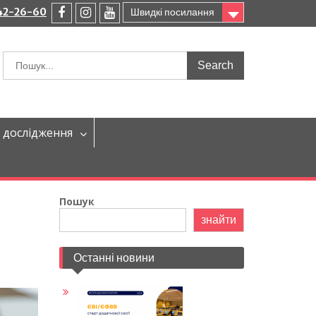
242-26-60
Швидкі посилання
facebook
instagram
youtube
Шукати:
 дослідження
Пошук
знайти
Останні новини