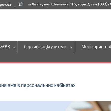
м.Львів, вул.Шевченка, 116, корп.2, тел.(032)
.gov.ua
В/ЄВВ
Сертифікація учителів
Моніторингові
ня вже в персональних кабінетах