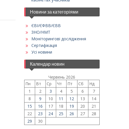
Новини за категоріями
ЄВІ/ЄФВВ/ЄВВ
ЗНО/НМТ
Моніторингові дослідження
Сертифікація
Усі новини
Календар новин
Червень 2026
Пн
Вт
Ср
Чт
Пт
Сб
Нд
1
2
3
4
5
6
7
8
9
10
11
12
13
14
15
16
17
18
19
20
21
22
23
24
25
26
27
28
29
30