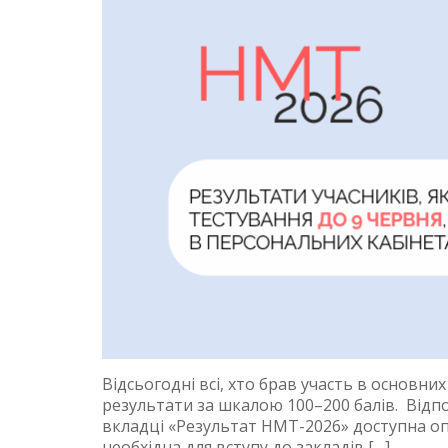
Відсьогодні всі, хто брав участь в основних 
результати за шкалою 100–200 балів. Відп
вкладці «Результат НМТ-2026» доступна оп
необхідна для вступу до закладів […]