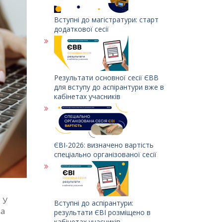
Вступні до магістратури: старт
додаткової сесії
Результати основної сесії ЄВВ
для вступу до аспірантури вже в
кабінетах учасників
ЄВІ-2026: визначено вартість
спеціально організованої сесії
. У
Вступні до аспірантури:
ка
результати ЄВІ розміщено в
кабінетах учасників