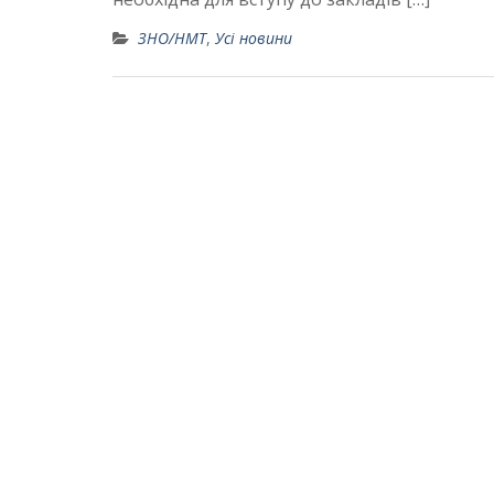
ЗНО/НМТ
,
Усі новини