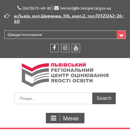
Перейти
до
(067)673-49-81
lvivtest@lv.testportal.gov.ua
вмісту
м.Львів, вул.Шевченка, 116, корп.2, тел.(032)242-26-
60
Швидкі посилання
facebook
instagram
youtube
Шукати:
Меню