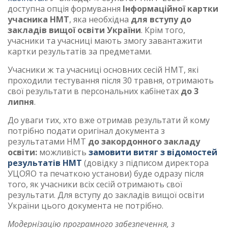
доступна опція формування
Інформаційної картки
учасника НМТ
, яка необхідна
для вступу до
закладів вищої освіти України
. Крім того,
учасники та учасниці мають змогу завантажити
картки результатів за предметами.
Учасники ж та учасниці основних сесій НМТ, які
проходили тестування після 30 травня, отримають
свої результати в персональних кабінетах
до 3
липня
.
До уваги тих, хто вже отримав результати й кому
потрібно подати оригінал документа з
результатами НМТ
до закордонного закладу
освіти:
можливість
замовити витяг з відомостей
результатів НМТ
(довідку з підписом директора
УЦОЯО та печаткою установи) буде одразу після
того, як учасники всіх сесій отримають свої
результати. Для вступу до закладів вищої освіти
України цього документа не потрібно.
Модернізацію програмного забезпечення, з