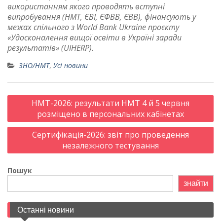
використанням якого проводять вступні
випробування (НМТ, ЄВІ, ЄФВВ, ЄВВ), фінанс
ують у
межах спільного з World Bank Ukraine проєкту
«Удосконалення вищої освіти в Україні заради
результатів
» (UIHERP).
ЗНО/НМТ
,
Усі новини
Post
НМТ-2026: результати НМТ 4 й 5 червня
navigation
розміщено в персональних кабінетах
Сертифікація-2026: звіт про проведення
незалежного тестування
Пошук
знайти
Останні новини