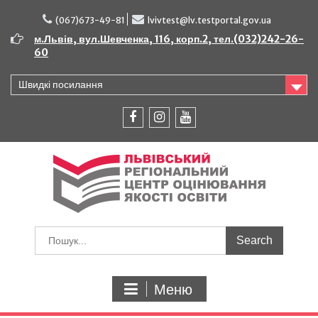
Перейти
до
(067)673-49-81
lvivtest@lv.testportal.gov.ua
вмісту
м.Львів, вул.Шевченка, 116, корп.2, тел.(032)242-26-
60
Швидкі посилання
facebook
instagram
youtube
Шукати:
Меню