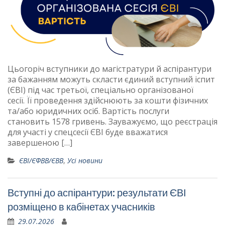
Цьогоріч вступники до магістратури й аспірантури
за бажанням можуть скласти єдиний вступний іспит
(ЄВІ) під час третьої, спеціально організованої
сесії. Її проведення здійснюють за кошти фізичних
та/або юридичних осіб. Вартість послуги
становить 1578 гривень. Зауважуємо, що реєстрація
для участі у спецсесії ЄВІ буде вважатися
завершеною […]
ЄВІ/ЄФВВ/ЄВВ
,
Усі новини
Вступні до аспірантури: результати ЄВІ
розміщено в кабінетах учасників
29.07.2026