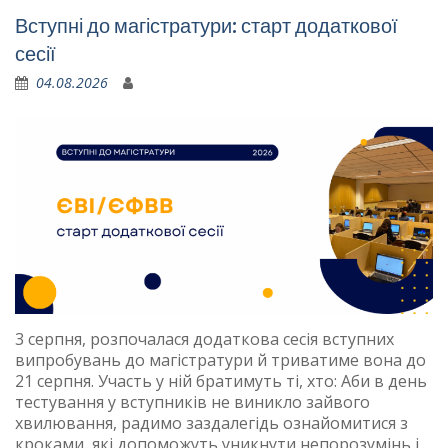
Новини
Вступні до магістратури: старт додаткової
сесії
04.08.2026
3 серпня, розпочалася додаткова сесія вступних
випробувань до магістратури й триватиме вона до
21 серпня. Участь у ній братимуть ті, хто: Аби в день
тестування у вступників не виникло зайвого
хвилювання, радимо заздалегідь ознайомитися з
кроками, які допоможуть уникнути непорозумінь і