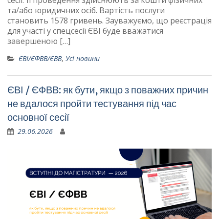
сесії. Її проведення здійснюють за кошти фізичних
та/або юридичних осіб. Вартість послуги
становить 1578 гривень. Зауважуємо, що реєстрація
для участі у спецсесії ЄВІ буде вважатися
завершеною […]
ЄВІ/ЄФВВ/ЄВВ
,
Усі новини
ЄВІ / ЄФВВ: як бути, якщо з поважних причин
не вдалося пройти тестування під час
основної сесії
29.06.2026