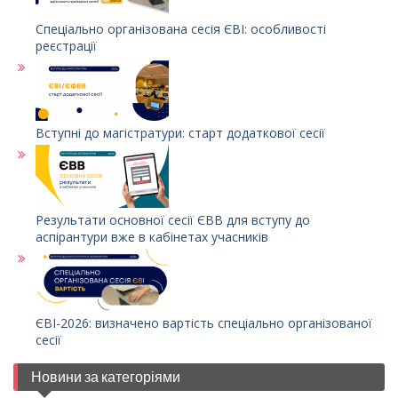
Спеціально організована сесія ЄВІ: особливості
реєстрації
Вступні до магістратури: старт додаткової сесії
Результати основної сесії ЄВВ для вступу до
аспірантури вже в кабінетах учасників
ЄВІ-2026: визначено вартість спеціально організованої
сесії
Новини за категоріями