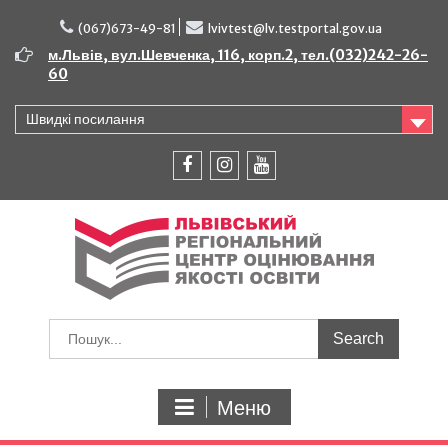
Перейти
до
(067)673-49-81
lvivtest@lv.testportal.gov.ua
вмісту
м.Львів, вул.Шевченка, 116, корп.2, тел.(032)242-26-
60
Швидкі посилання
facebook
instagram
youtube
Шукати:
Меню