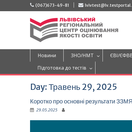
Перейти
(067)673-49-81
lvivtest@lv.testportal
до
вмісту
Новини
ЗНО/НМТ
ЄВІ/ЄФВ
Підготовка до тестів
Day:
Травень 29, 2025
Коротко про основні результати ЗЗ
29.05.2025