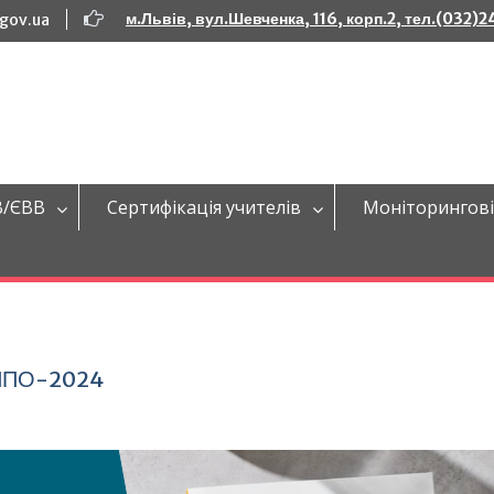
м.Львів, вул.Шевченка, 116, корп.2, тел.(032)
.gov.ua
В/ЄВВ
Сертифікація учителів
Моніторингові
МЯПО-2024