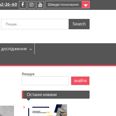
242-26-60
Швидкі посилання
facebook
instagram
youtube
Шукати:
 дослідження
Пошук
знайти
Останні новини