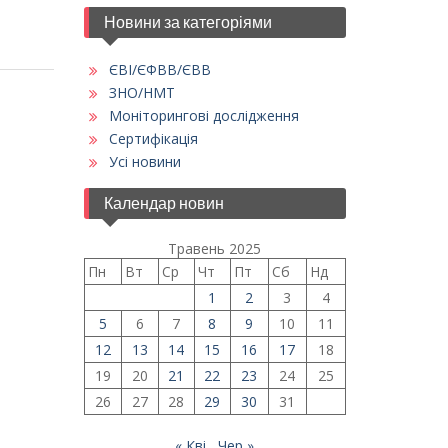
Новини за категоріями
ЄВІ/ЄФВВ/ЄВВ
ЗНО/НМТ
Моніторингові дослідження
Сертифікація
Усі новини
Календар новин
Травень 2025
Пн
Вт
Ср
Чт
Пт
Сб
Нд
1
2
3
4
5
6
7
8
9
10
11
12
13
14
15
16
17
18
19
20
21
22
23
24
25
26
27
28
29
30
31
« Кві
Чер »