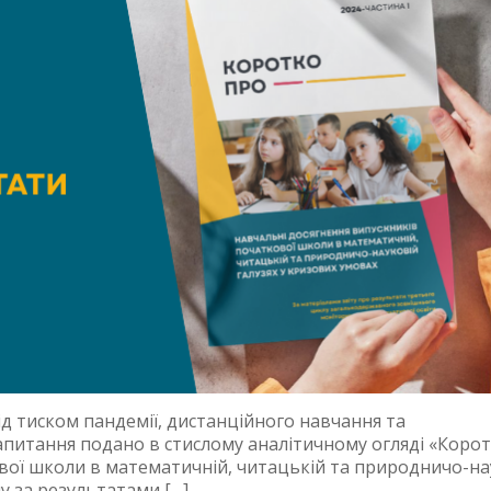
ід тиском пандемії, дистанційного навчання та
апитання подано в стислому аналітичному огляді «Коро
вої школи в математичній, читацькій та природничо-на
у за результатами […]