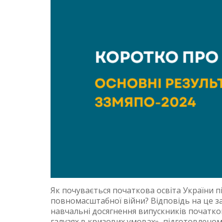
Як почувається початкова освіта України п
повномасштабної війни? Відповідь на це з
навчальні досягнення випускників початко
галузях в кризових умовах», підготовленом