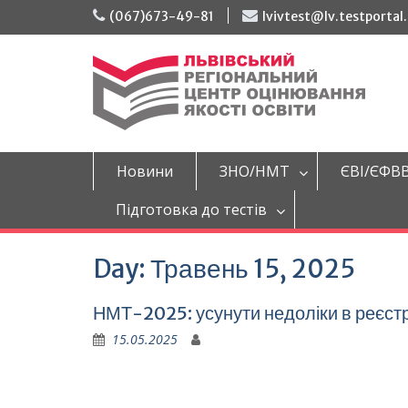
Перейти
(067)673-49-81
lvivtest@lv.testportal
до
вмісту
Новини
ЗНО/НМТ
ЄВІ/ЄФВ
Підготовка до тестів
Day:
Травень 15, 2025
НМТ-2025: усунути недоліки в реєст
15.05.2025