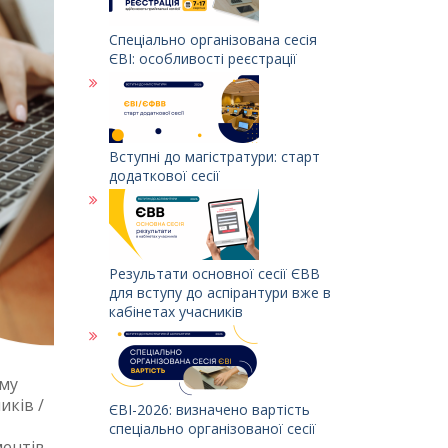
Спеціально організована сесія
ЄВІ: особливості реєстрації
Вступні до магістратури: старт
додаткової сесії
Результати основної сесії ЄВВ
для вступу до аспірантури вже в
кабінетах учасників
ому
иків /
ЄВІ-2026: визначено вартість
спеціально організованої сесії
ентів,