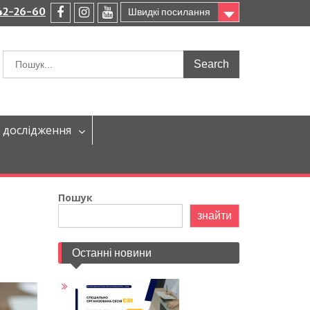
242-26-60
Швидкі посилання
facebook
instagram
youtube
Шукати:
 дослідження
Пошук
знайти
Останні новини