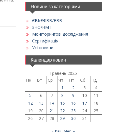
Новини за категоріями
ЄВІ/ЄФВВ/ЄВВ
ЗНО/НМТ
Моніторингові дослідження
Сертифікація
Усі новини
Календар новин
Травень 2025
Пн
Вт
Ср
Чт
Пт
Сб
Нд
1
2
3
4
5
6
7
8
9
10
11
12
13
14
15
16
17
18
19
20
21
22
23
24
25
26
27
28
29
30
31
« Кві
Чер »