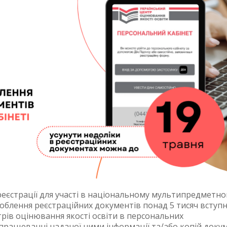
еєстрації для участі в національному мультипредметн
роблення реєстраційних документів понад 5 тисяч вступн
рів оцінювання якості освіти в персональних
працюванні наданої ними інформації та/або копій докум