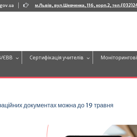
м.Львів, вул.Шевченка, 116, корп.2, тел.(032)
.gov.ua
В/ЄВВ
Сертифікація учителів
Моніторингові
раційних документах можна до 19 травня