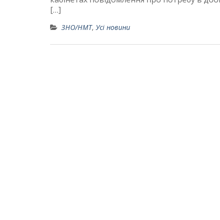
[…]
ЗНО/НМТ
,
Усі новини