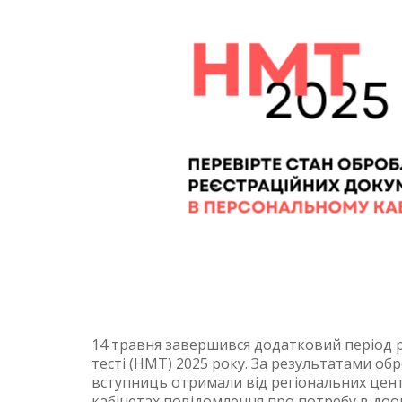
14 травня завершився додатковий період р
тесті (НМТ) 2025 року. За результатами об
вступниць отримали від регіональних цент
кабінетах повідомлення про потребу в доо