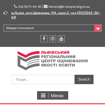
Перейти
до
(067)673-49-81
lvivtest@lv.testportal.gov.ua
вмісту
м.Львів, вул.Шевченка, 116, корп.2, тел.(032)242-26-
60
Швидкі посилання
facebook
instagram
youtube
Шукати:
Меню