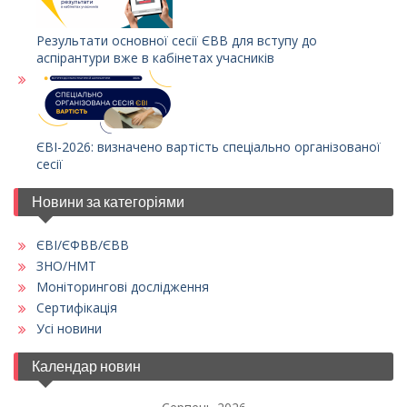
Результати основної сесії ЄВВ для вступу до
аспірантури вже в кабінетах учасників
ЄВІ-2026: визначено вартість спеціально організованої
сесії
Новини за категоріями
ЄВІ/ЄФВВ/ЄВВ
ЗНО/НМТ
Моніторингові дослідження
Сертифікація
Усі новини
Календар новин