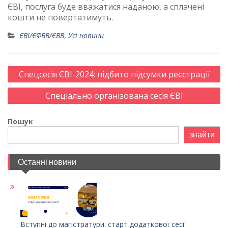
ЄВІ, послуга буде вважатися наданою, а сплачені
кошти не повертатимуть.
ЄВІ/ЄФВВ/ЄВВ
,
Усі новини
Post
Спецсесія ЄВІ-2024: підбито підсумки реєстрації
navigation
Спеціально організована сесія ЄВІ
Пошук
знайти
Останні новини
Вступні до магістратури: старт додаткової сесії