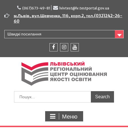
Перейти
до
(067)673-49-81
lvivtest@lv.testportal.gov.ua
вмісту
м.Львів, вул.Шевченка, 116, корп.2, тел.(032)242-26-
60
Швидкі посилання
facebook
instagram
youtube
Шукати:
Меню