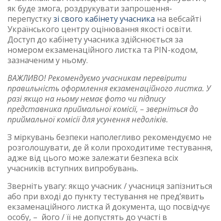
як буде змога, роздрукувати запрошення-
перепустку
зі свого кабінету учасника
на вебсайті
Українського центру оцінювання якості освіти.
Доступ до кабінету учасника здійснюється за
номером екзаменаційного листка та PIN-кодом,
зазначеним у ньому.
ВАЖЛИВО!
Рекомендуємо учасникам перевірити
правильність оформлення екзаменаційного листка. У
разі якщо на ньому немає фото чи підпису
представника приймальної комісії, – зверніться до
приймальної комісії для усунення недоліків.
З міркувань безпеки наполегливо рекомендуємо не
розголошувати, де й коли проходитиме тестування,
адже від цього може залежати безпека всіх
учасників вступних випробувань.
Зверніть увагу: якщо учасник / учасниця запізниться
або при вході до пункту тестування не пред’явить
екзаменаційного листка й документа, що посвідчує
особу, – його / її не допустять до участі в