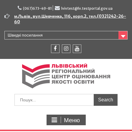
Перейти
до
(067)673-49-81
lvivtest@lv.testportal.gov.ua
вмісту
м.Львів, вул.Шевченка, 116, корп.2, тел.(032)242-26-
60
Швидкі посилання
facebook
instagram
youtube
Шукати:
Меню