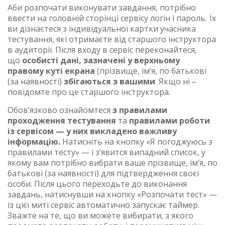
Аби розпочати виконувати завдання, потрібно
ввести на головній сторінці сервісу логін і пароль. Їх
ви дізнаєтеся з індивідуальної картки учасника
тестування, які отримаєте від старшого інструктора
в аудиторії. Після входу в сервіс переконайтеся,
що
особисті дані, зазначені у верхньому
правому куті екрана
(прізвище, ім’я, по батькові
(за наявності)
збігаються з вашими
. Якщо ні ‒
повідомте про це старшого інструктора.
Обов’язково ознайомтеся
з правилами
проходження тестування
та
правилами роботи
із сервісом
— у них викладено важливу
інформацію.
Натисніть на кнопку «Я погоджуюсь з
правилами тесту» — і з’явится випадний список, у
якому вам потрібно вибрати ваше прізвище, ім’я, по
батькові (за наявності) для підтвердження своєї
особи. Після цього переходьте до виконання
завдань, натиснувши на кнопку «Розпочати тест» —
із цієї миті сервіс автоматично запускає таймер.
Зважте на те, що ви можете вибирати, з якого