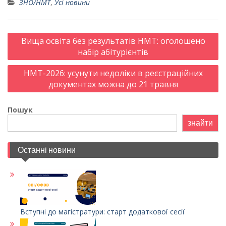
ЗНО/НМТ
,
Усі новини
Post
Вища освіта без результатів НМТ: оголошено
navigation
набір абітурієнтів
НМТ-2026: усунути недоліки в реєстраційних
документах можна до 21 травня
Пошук
знайти
Останні новини
Вступні до магістратури: старт додаткової сесії