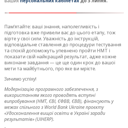
ваших
персональних кабінетах
до 3 липня.
Пам’ятайте: ваші знання, наполегливість і
підготовка вже привели вас до цього етапу, тож
вірте у свої сили. Уважність до інструкцій,
відповідальне ставлення до процедури тестування
та спокій допоможуть упевнено пройти НМТ і
показати свій найкращий результат, адже кожне
виконане завдання — це ще один крок до вашої
мети та майбутнього, про яке ви мрієте.
Зичимо успіху!
Модернізацію програмного забезпечення, з
використанням якого проводять вступні
випробування (НМТ, ЄВІ, ЄФВВ, ЄВВ), фінансують у
межах спільного з World Bank Ukraine проєкту
«Удосконалення вищої освіти в Україні заради
результатів» (UIHERP).