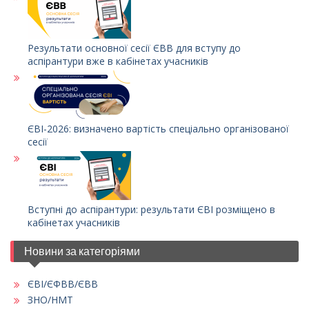
Результати основної сесії ЄВВ для вступу до
аспірантури вже в кабінетах учасників
ЄВІ-2026: визначено вартість спеціально організованої
сесії
Вступні до аспірантури: результати ЄВІ розміщено в
кабінетах учасників
Новини за категоріями
ЄВІ/ЄФВВ/ЄВВ
ЗНО/НМТ