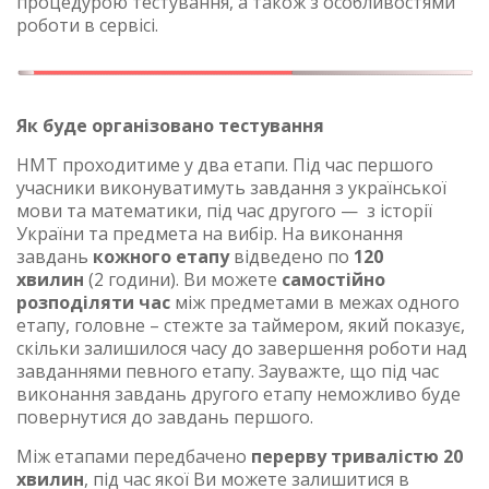
процедурою тестування, а також з особливостями
роботи в сервісі.
Як буде організовано тестування
НМТ проходитиме у два етапи. Під час першого
учасники виконуватимуть завдання з української
мови та математики, під час другого — з історії
України та предмета на вибір. На виконання
завдань
кожного етапу
відведено по
120
хвилин
(2 години). Ви можете
самостійно
розподіляти час
між предметами в межах одного
етапу, головне – стежте за таймером, який показує,
скільки залишилося часу до завершення роботи над
завданнями певного етапу. Зауважте, що під час
виконання завдань другого етапу неможливо буде
повернутися до завдань першого.
Між етапами передбачено
перерву тривалістю 20
хвилин
, під час якої Ви можете залишитися в