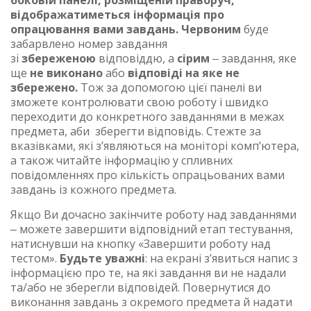
боковій панелі, розміщеній праворуч,
відображатиметься інформація про
опрацювання вами завдань.
Червоним
буде
забарвлено номер завдання
зі
збереженою
відповіддю, а
сірим
‒ завдання, яке
ще
не виконано
або
відповіді на яке не
збережено.
Тож за допомогою цієї панелі ви
зможете контролювати свою роботу і швидко
переходити до конкретного завданнями в межах
предмета, аби зберегти відповідь. Стежте за
вказівками, які з’являються на моніторі комп’ютера,
а також читайте інформацію у спливних
повідомленнях про кількість опрацьованих вами
завдань із кожного предмета.
Якщо Ви дочасно закінчите роботу над завданнями
‒ можете завершити відповідний етап тестування,
натиснувши на кнопку «Завершити роботу над
тестом».
Будьте уважні
: на екрані з’явиться напис з
інформацією про те, на які завдання ви не надали
та/або не зберегли відповідей. Повернутися до
виконання завдань з окремого предмета й надати