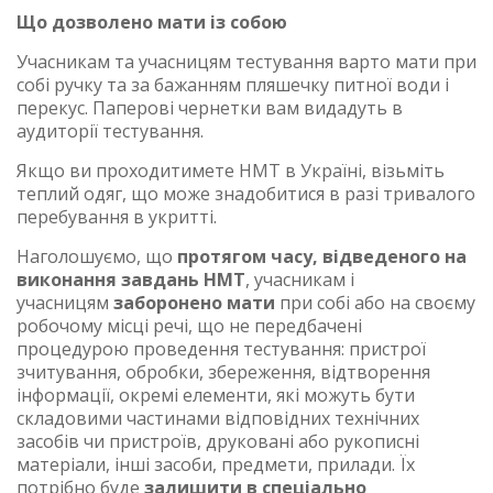
Що дозволено мати із собою
Учасникам та учасницям тестування варто мати при
собі ручку та за бажанням пляшечку питної води і
перекус. Паперові чернетки вам видадуть в
аудиторії тестування.
Якщо ви проходитимете НМТ в Україні, візьміть
теплий одяг, що може знадобитися в разі тривалого
перебування в укритті.
Наголошуємо, що
протягом часу, відведеного на
виконання завдань НМТ
, учасникам і
учасницям
заборонено мати
при собі або на своєму
робочому місці речі, що не передбачені
процедурою проведення тестування: пристрої
зчитування, обробки, збереження, відтворення
інформації, окремі елементи, які можуть бути
складовими частинами відповідних технічних
засобів чи пристроїв, друковані або рукописні
матеріали, інші засоби, предмети, прилади. Їх
потрібно буде
залишити в спеціально