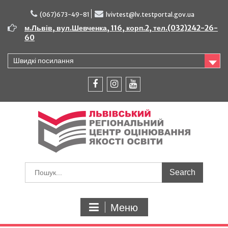
Перейти
до
(067)673-49-81
lvivtest@lv.testportal.gov.ua
вмісту
м.Львів, вул.Шевченка, 116, корп.2, тел.(032)242-26-
60
Швидкі посилання
facebook
instagram
youtube
Шукати:
Меню