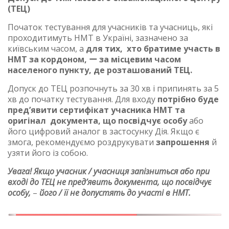
(ТЕЦ)
Початок тестування для учасників та учасниць, які
проходитимуть НМТ в Україні, зазначено за
київським часом, а
для тих, хто братиме участь в
НМТ за кордоном, ー за місцевим часом
населеного пункту, де розташований ТЕЦ.
Допуск до ТЕЦ розпочнуть за 30 хв і припинять за 5
хв до початку тестування. Для входу
потрібно буде
пред’явити сертифікат учасника НМТ та
оригінал документа, що посвідчує особу
або
його цифровий аналог в застосунку Дія. Якщо є
змога, рекомендуємо роздрукувати
запрошення
й
узяти його із собою.
Увага! Якщо учасник / учасниця запізниться або при
вході до ТЕЦ не пред’явить документа, що посвідчує
особу,
–
його / її не допустять до участі в НМТ.