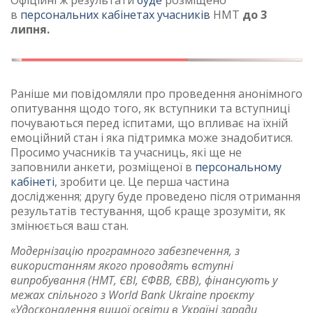
Офіційні ж результати
буде
розміщено
в
персональних кабінетах учасників
НМТ
до 3
липня.
Раніше ми повідомляли про проведення анонімного
опитування щодо того, як вступники та вступниці
почуваються перед іспитами, що впливає на їхній
емоційний стан і яка підтримка може знадобитися.
Просимо учасників та учасниць, які ще не
заповнили анкети, розміщеної в
персональному
кабінеті
, зробити це. Це перша частина
дослідження; другу буде проведено після отримання
результатів тестування, щоб краще зрозуміти, як
змінюється ваш стан.
Модернізацію програмного забезпечення, з
використанням якого проводять вступні
випробування (НМТ, ЄВІ, ЄФВВ, ЄВВ), фінансують у
межах спільного з World Bank Ukraine проєкту
«Удосконалення вищої освіти в Україні заради