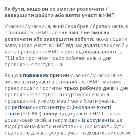
Як бути, якщо ви не змогли розпочати /
завершити роботи або взяти участі в НМТ
Учасник / учасниця, який / яка брав / брала участь в
основній сесії НМТ, але
не зміг / не змогла
розпочати або завершити роботи
, може подати
заяву щодо участі в НМТ під час додаткових сесій у
день проведення НМТ через відповідального за
ТЕЦ або протягом трьох робочих днів із дня
проведення тестування.
Якщо
з
поважних
причин
учасник / учасниця не
зможе взяти участі в основній сесії НМТ, матиме
право подати протягом
трьох робочих днів
із дня
проведення тестування (з урахуванням дня
проведення), у якому мав / мала брати участь,
до
регіонального центру оцінювання якості
освіти
(РЦОЯО)
заяву
щодо участі в НМТ під час
додаткових сесій, а також
один із документів
, де
відображено факти й обставини, що можуть бути
підставою для допуску до участі в додаткових сесіях.