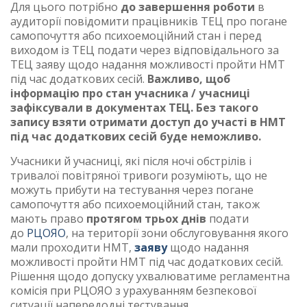
Для цього потрібно
до завершення роботи
в
аудиторії повідомити працівників ТЕЦ про погане
самопочуття або психоемоційний стан і перед
виходом із ТЕЦ подати через відповідального за
ТЕЦ заяву щодо надання можливості пройти НМТ
під час додаткових сесій.
Важливо, щоб
інформацію про стан учасника / учасниці
зафіксували в документах ТЕЦ. Без такого
запису взяти отримати доступ до участі в НМТ
під час додаткових сесій буде неможливо.
Учасники й учасниці, які після ночі обстрілів і
тривалої повітряної тривоги розуміють, що не
можуть прибути на тестування через погане
самопочуття або психоемоційний стан, також
мають право
протягом трьох днів
подати
до
РЦОЯО
, на території зони обслуговування якого
мали проходити НМТ,
заяву
щодо надання
можливості пройти НМТ під час додаткових сесій.
Рішення щодо допуску ухвалюватиме регламентна
комісія при РЦОЯО з урахуванням безпекової
ситуації напередодні тестування.