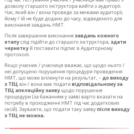
дозволу старшого інструктора вийти з аудиторії.
Час, який він / вона проведе за межами аудиторії,
йому / їй не буде додано до часу, відведеного для
виконання завдань НМТ.
Після завершення виконання
завдань кожного
етапу
слід підійти до старшого інструктора,
здати
чернетку
й поставити підпис в Аудиторному
протоколі.
Якщо учасник / учасниця вважає, що щодо нього /
неї допущено порушення процедури проведення
НМТ, що може вплинути на результат, –
до виходу
з ТЕЦ
він / вона має подати
відповідальному за
ТЕЦ апеляційну заяву
щодо порушення
процедури (за бажанням у заяві варто вказати на
потребу в проходженні НМТ під час додаткових
сесій). Зауважте, що подати таку заяву
після виходу
з ТЕЦ не можна.