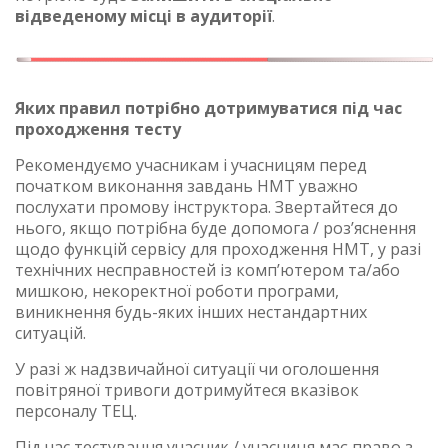
відведеному місці в аудиторії
.
Яких правил потрібно дотримуватися під час
проходження тесту
Рекомендуємо учасникам і учасницям перед
початком виконання завдань НМТ уважно
послухати промову інструктора. Звертайтеся до
нього, якщо потрібна буде допомога / роз’яснення
щодо функцій сервісу для проходження НМТ, у разі
технічних несправностей із комп’ютером та/або
мишкою, некоректної роботи програми,
виникнення будь-яких інших нестандартних
ситуацій.
У разі ж надзвичайної ситуації чи оголошення
повітряної тривоги дотримуйтеся вказівок
персоналу ТЕЦ.
Під час тестування учасник / учасниця має право з