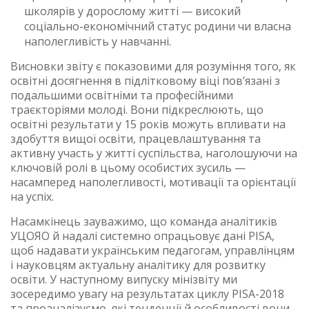
школярів у дорослому житті — високий
соціально-економічний статус родини чи власна
наполегливість у навчанні.
Висновки звіту є показовими для розуміння того, як
освітні досягнення в підлітковому віці пов’язані з
подальшими освітніми та професійними
траєкторіями молоді. Вони підкреслюють, що
освітні результати у 15 років можуть впливати на
здобуття вищої освіти, працевлаштування та
активну участь у житті суспільства, наголошуючи на
ключовій ролі в цьому особистих зусиль —
насамперед наполегливості, мотивації та орієнтації
на успіх.
Насамкінець зауважимо, що команда аналітиків
УЦОЯО й надалі системно опрацьовує дані PISA,
щоб надавати українським педагогам, управлінцям
і науковцям актуальну аналітику для розвитку
освіти. У наступному випуску мінізвіту ми
зосередимо увагу на результатах циклу PISA-2018
та проаналізуємо, які тенденції й особливості вони