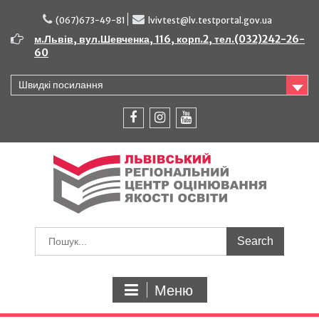
Перейти
до
(067)673-49-81
lvivtest@lv.testportal.gov.ua
вмісту
м.Львів, вул.Шевченка, 116, корп.2, тел.(032)242-26-
60
Швидкі посилання
facebook
instagram
youtube
Шукати:
Меню