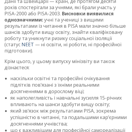
Данії та Швейцарії — країн, де протягом десяти
років спостерігали за учнями, які брали участь у
PISA-2000 або PISA-2003.
Висновки виявилися
однозначними:
учні та учениці з вищими
результатами із читання в PISA мали значно більше
шансів здобути вищу освіту, знайти кваліфіковану
роботу та уникнути ризику соціальної ізоляції
(статус
NEET
— ні освіти, ні роботи, ні професійної
підготовки).
Крім цього, у цьому випуску мінізвіту ви також
дізнаєтеся:
наскільки освітні та професійні очікування
підлітків пов’язані з їхніми реальними
досягненнями в дорослому віці;
як наполегливість і навчальні зусилля 15-річних
впливають на шанси здобути вищу освіту;
який зв’язок між результатами PISA, зокрема
успішністю в читанні, та подальшими кар’єрними
досягненнями учнівства;
що є важливішим для професійної самореалізації