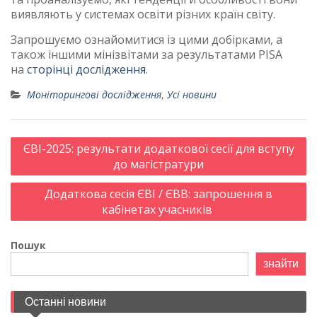
виявляють у системах освіти різних країн світу.
Запрошуємо ознайомитися із цими добірками, а
також іншими мінізвітами за результатами PISA
на
сторінці дослідження
.
Моніторингові дослідження
,
Усі новини
Post
ЄВІ-2025: результати додаткової сесії для вступу
navigation
до магістратури
Додаткова сесія ЄВІ / ЄВВ: запрошення в
кабінетах учасників
Пошук
знайти
Останні новини