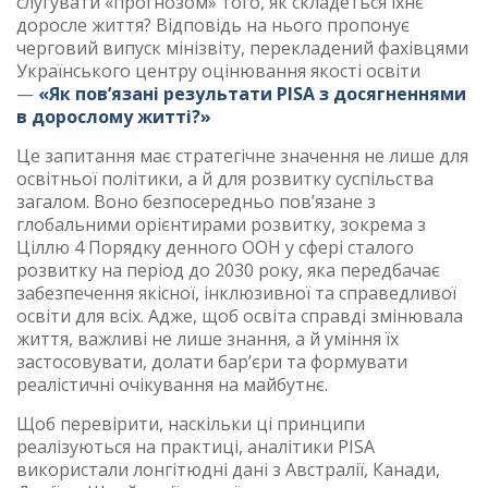
слугувати «прогнозом» того, як складеться їхнє
доросле життя?
Відповідь на нього пропонує
черговий випуск мінізвіту, перекладений фахівцями
Українського центру оцінювання якості освіти
—
«Як пов’язані результати PISA з досягненнями
в дорослому житті?»
Це запитання має стратегічне значення не лише для
освітньої політики, а й для розвитку суспільства
загалом. Воно безпосередньо пов’язане з
глобальними орієнтирами розвитку, зокрема з
Ціллю 4 Порядку денного ООН у сфері сталого
розвитку на період до 2030 року, яка передбачає
забезпечення якісної, інклюзивної та справедливої
освіти для всіх. Адже, щоб освіта справді змінювала
життя, важливі не лише знання, а й уміння їх
застосовувати, долати бар’єри та формувати
реалістичні очікування на майбутнє.
Щоб перевірити, наскільки ці принципи
реалізуються на практиці, аналітики PISA
використали лонгітюдні дані з Австралії, Канади,