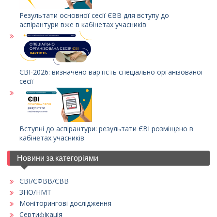
Результати основної сесії ЄВВ для вступу до
аспірантури вже в кабінетах учасників
ЄВІ-2026: визначено вартість спеціально організованої
сесії
Вступні до аспірантури: результати ЄВІ розміщено в
кабінетах учасників
Новини за категоріями
ЄВІ/ЄФВВ/ЄВВ
ЗНО/НМТ
Моніторингові дослідження
Сертифікація