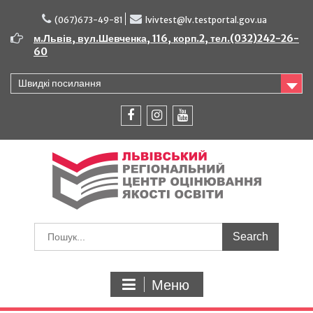
Перейти
до
(067)673-49-81
lvivtest@lv.testportal.gov.ua
вмісту
м.Львів, вул.Шевченка, 116, корп.2, тел.(032)242-26-
60
Швидкі посилання
facebook
instagram
youtube
Шукати:
Меню