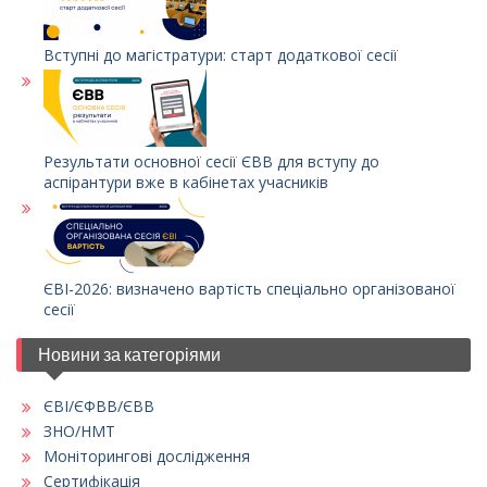
Вступні до магістратури: старт додаткової сесії
Результати основної сесії ЄВВ для вступу до
аспірантури вже в кабінетах учасників
ЄВІ-2026: визначено вартість спеціально організованої
сесії
Новини за категоріями
ЄВІ/ЄФВВ/ЄВВ
ЗНО/НМТ
Моніторингові дослідження
Сертифікація