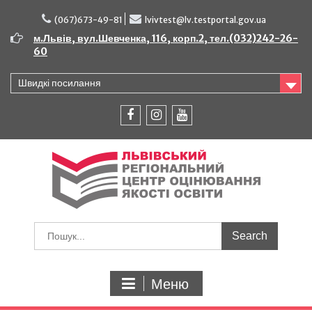
Перейти
до
(067)673-49-81
lvivtest@lv.testportal.gov.ua
вмісту
м.Львів, вул.Шевченка, 116, корп.2, тел.(032)242-26-
60
Швидкі посилання
facebook
instagram
youtube
Шукати:
Меню