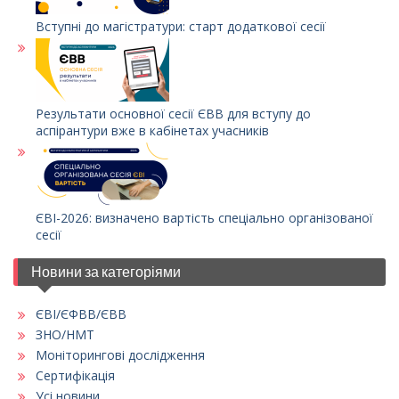
Вступні до магістратури: старт додаткової сесії
Результати основної сесії ЄВВ для вступу до
аспірантури вже в кабінетах учасників
ЄВІ-2026: визначено вартість спеціально організованої
сесії
Новини за категоріями
ЄВІ/ЄФВВ/ЄВВ
ЗНО/НМТ
Моніторингові дослідження
Сертифікація
Усі новини