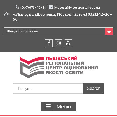
Перейти
до
(067)673-49-81
lvivtest@lv.testportal.gov.ua
вмісту
м.Львів, вул.Шевченка, 116, корп.2, тел.(032)242-26-
60
Швидкі посилання
facebook
instagram
youtube
Шукати:
Меню