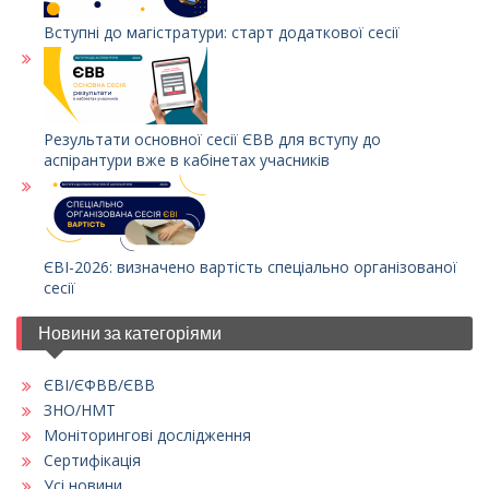
Вступні до магістратури: старт додаткової сесії
Результати основної сесії ЄВВ для вступу до
аспірантури вже в кабінетах учасників
ЄВІ-2026: визначено вартість спеціально організованої
сесії
Новини за категоріями
ЄВІ/ЄФВВ/ЄВВ
ЗНО/НМТ
Моніторингові дослідження
Сертифікація
Усі новини