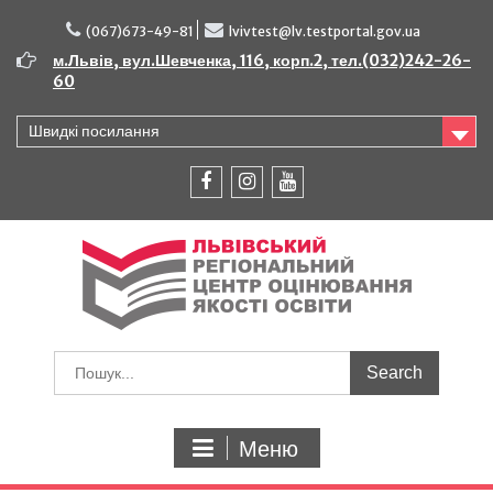
Перейти
до
(067)673-49-81
lvivtest@lv.testportal.gov.ua
вмісту
м.Львів, вул.Шевченка, 116, корп.2, тел.(032)242-26-
60
Швидкі посилання
facebook
instagram
youtube
Шукати:
Меню