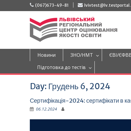
Перейти
(067)673-49-81
lvivtest@lv.testportal
до
вмісту
Новини
ЗНО/НМТ
ЄВІ/ЄФВ
Підготовка до тестів
Day:
Грудень 6, 2024
Сертифікація-2024: сертифікати в ка
06.12.2024