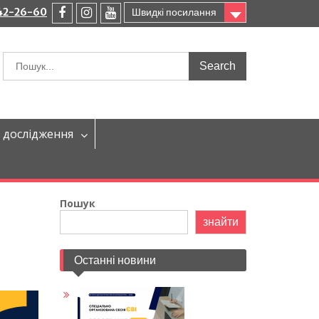
242-26-60
Швидкі посилання
facebook
instagram
youtube
Шукати:
 дослідження
Пошук
знайти
Останні новини