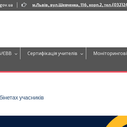
м.Львів, вул.Шевченка, 116, корп.2, тел.(032)
.gov.ua
В/ЄВВ
Сертифікація учителів
Моніторингові
бінетах учасників