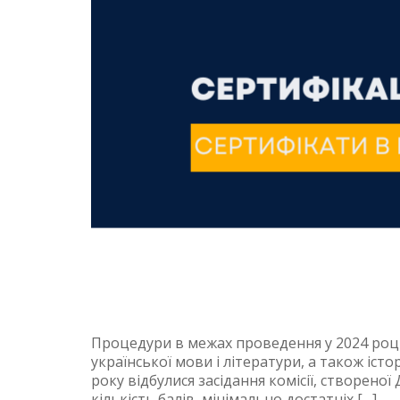
Процедури в межах проведення у 2024 році 
української мови і літератури, а також істо
року відбулися засідання комісії, створен
кількість балів, мінімально достатніх […]