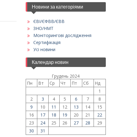
Новини за категоріями
ЄВІ/ЄФВВ/ЄВВ
ЗНО/НМТ
Моніторингові дослідження
Сертифікація
Усі новини
Календар новин
Грудень 2024
Пн
Вт
Ср
Чт
Пт
Сб
Нд
1
2
3
4
5
6
7
8
9
10
11
12
13
14
15
16
17
18
19
20
21
22
23
24
25
26
27
28
29
30
31