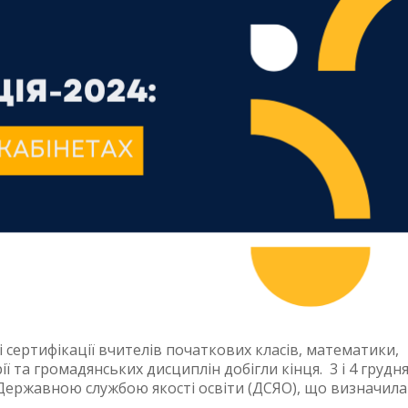
сертифікації вчителів початкових класів, математики,
рії та громадянських дисциплін добігли кінця. 3 і 4 грудн
ої Державною службою якості освіти (ДСЯО), що визначила