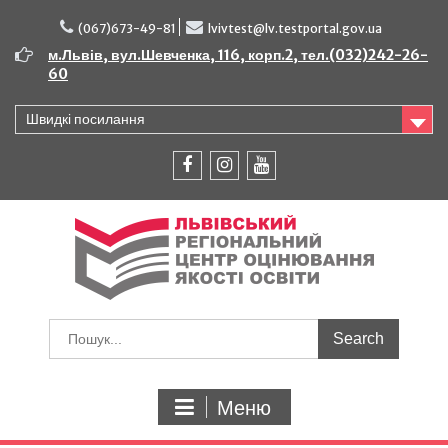
Перейти
до
(067)673-49-81
lvivtest@lv.testportal.gov.ua
вмісту
м.Львів, вул.Шевченка, 116, корп.2, тел.(032)242-26-
60
Швидкі посилання
facebook
instagram
youtube
Шукати:
Меню