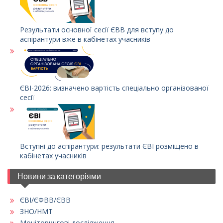
Результати основної сесії ЄВВ для вступу до
аспірантури вже в кабінетах учасників
ЄВІ-2026: визначено вартість спеціально організованої
сесії
Вступні до аспірантури: результати ЄВІ розміщено в
кабінетах учасників
Новини за категоріями
ЄВІ/ЄФВВ/ЄВВ
ЗНО/НМТ
Моніторингові дослідження