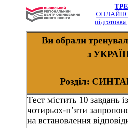
ТР
ОНЛАЙНО
підготовка
Ви обрали тренувал
з УКРА
Розділ: СИНТ
Тест містить 10 завдань із
чотирьох-п’яти запропоно
на встановлення відповід